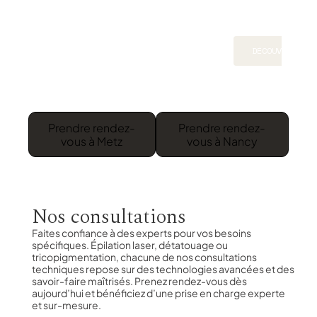
neus
e
DÉCOUVRIR
Prendre rendez-
Prendre rendez-
vous à Metz
vous à Nancy
Nos consultations
Faites confiance à des experts pour vos besoins
spécifiques. Épilation laser, détatouage ou
tricopigmentation, chacune de nos consultations
techniques repose sur des technologies avancées et des
savoir-faire maîtrisés. Prenez rendez-vous dès
aujourd’hui et bénéficiez d’une prise en charge experte
et sur-mesure.