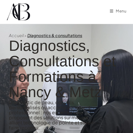
Menu
Accueil
>
Diagnostics & consultations
Diagnostics,
Consultations et
Formations à
Nancy & Metz
Diagnostic de peau, conseils
personnalisés ou accompagnement
professionnel : nos expertes vous
proposent des solutions sur mesure,
alliant technologie de pointe et savoir-
faire reconnu.