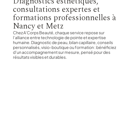
Diagnostics esthétiques,
consultations expertes et
formations professionnelles à
Nancy et Metz
Chez A’Corps Beauté, chaque service repose sur
l’alliance entre technologie de pointe et expertise
humaine. Diagnostic de peau, bilan capillaire, conseils
personnalisés, visio-boutique ou formation : bénéficiez
d’un accompagnement sur mesure, pensé pour des
résultats visibles et durables.
Di
Di
Di
ag
ag
ag
no
no
no
sti
sti
sti
c
c
c
vi
co
ca