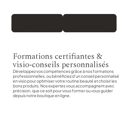
Prendre rendez-
Prendre rendez-
vous à Metz
vous à Nancy
Formations certifiantes &
visio-conseils personnalisés
Développez vos compétences grâce à nos formations
professionnelles, ou bénéficiez d’un conseil personnalisé
en visio pour optimiser votre routine beauté et choisir les
bons produits. Nos expertes vous accompagnent avec
précision, que ce soit pour vous former ou vous guider
depuis notre boutique en ligne.
Consul
Consul